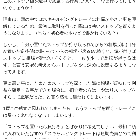
このストップ値を途中で変更する行為について、なぜ行ってしまう
のでしょうか？
理由は、頭の中ではスキャルピングトレードは利幅が小さい事を理
解しているため、最初に取引を行った際には狭いストップを置くよ
うになります。（恐らく初心者の本などで書かれている？）
しかし、自分が置いたストップが狩り取られてからの相場反転(自分
が置いた逆指値に掛かってからの相場が戻る)が続くと、気が付けば
ストップに相場が近づいてくると、「もう少しで反転が起きるは
ず」と言う安易な考えからストップを少し深めに設定するようにな
ってきます。
更に悪い事に、たまたまストップを深くした際に相場が反転して利
益を確定する事ができた場合に、初心者の方は「やはりストップを
ずらして正解だった」と言う感覚に襲われてしまいます。
1度この感覚に囚われてしまったら、もうストップを置くトレードに
は帰って来れなくなってしまいます。
「ストップを置いたら負ける」とばかりに考えてしまい、最初に頭
に入れていたはずの「スキャルピングトレードは短期売買なので利