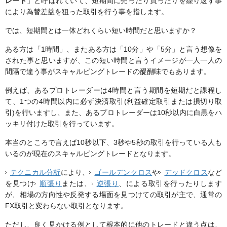
レード
」と呼ばれていて、短期間に売ったり買ったりを繰り返す事
により為替差益を狙った取引を行う事を指します。
では、短期間とは一体どれくらい短い時間だと思いますか？
ある方は「1時間」、またある方は「10分」や「5分」と言う想像を
された事と思いますが、この短い時間と言うイメージが一人一人の
間隔で違う事がスキャルピングトレードの醍醐味でもあります。
例えば、あるプロトレーダーは4時間と言う期間を短期だと課程し
て、1つの4時間以内に必ず決済取引(利益確定取引または損切り取
引)を行いますし、また、あるプロトレーダーは10秒以内に白黒をハ
ッキリ付けた取引を行っています。
本当のところで言えば10秒以下、3秒や5秒の取引を行っている人も
いるのが現在のスキャルピングトレードとなります。
テクニカル分析
により、
ゴールデンクロス
や
デッドクロス
など
を見つけ
順張り
または、
逆張り
、による取引を行ったりします
が、相場の方向性や反発する場面を見つけての取引が主で、通常の
FX取引と変わらない取引となります。
ただし、良く見かける例として根本的に他のトレードと違う点は、