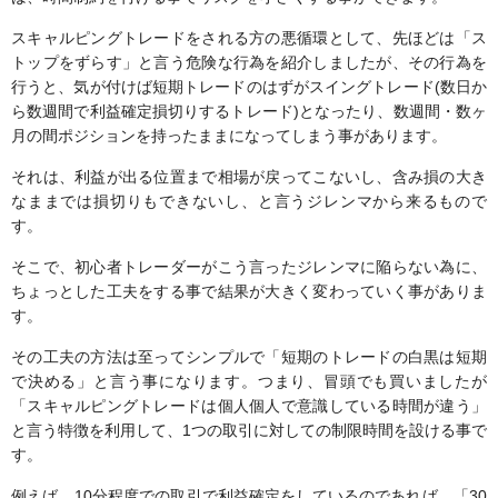
スキャルピングトレードをされる方の悪循環として、先ほどは「ス
トップをずらす」と言う危険な行為を紹介しましたが、その行為を
行うと、気が付けば短期トレードのはずがスイングトレード(数日か
ら数週間で利益確定損切りするトレード)となったり、数週間・数ヶ
月の間ポジションを持ったままになってしまう事があります。
それは、利益が出る位置まで相場が戻ってこないし、含み損の大き
なままでは損切りもできないし、と言うジレンマから来るもので
す。
そこで、初心者トレーダーがこう言ったジレンマに陥らない為に、
ちょっとした工夫をする事で結果が大きく変わっていく事がありま
す。
その工夫の方法は至ってシンプルで「短期のトレードの白黒は短期
で決める」と言う事になります。つまり、冒頭でも買いましたが
「スキャルピングトレードは個人個人で意識している時間が違う」
と言う特徴を利用して、1つの取引に対しての制限時間を設ける事で
す。
例えば、10分程度での取引で利益確定をしているのであれば、「30