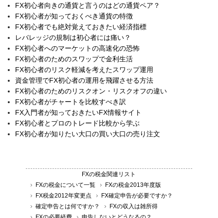
FX初心者向きの通貨と言うのはどの通貨ペア？
FX初心者が知っておくべき通貨の特徴
FX初心者でも絶対覚えておきたい経済指標
レバレッジの規制は初心者には痛い？
FX初心者へのマーケットの高速化の恐怖
FX初心者のためのスワップで金利生活
FX初心者のリスク軽減を考えたスワップ運用
資金管理でFX初心者の運用を飛躍させる方法
FX初心者のためのリスクオン・リスクオフの違い
FX初心者がチャートを比較すべき訳
FX入門者が知っておきたいFX情報サイト
FX初心者とプロのトレード比較から学ぶ
FX初心者が知りたい大口の買い大口の売り注文
FXの税金関連リスト
FXの税金について一覧
FXの税金2013年度版
FX税金2012年変更点
FX確定申告が必要ですか？
確定申告とは何ですか？
FXの収入は雑所得
FXの必要経費
申告しないとどうなるの？