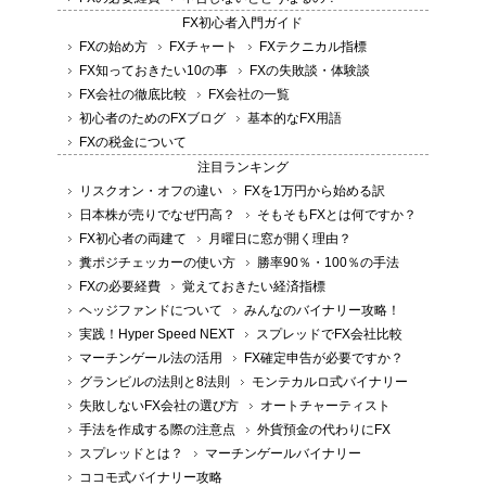
FX初心者入門ガイド
FXの始め方
FXチャート
FXテクニカル指標
FX知っておきたい10の事
FXの失敗談・体験談
FX会社の徹底比較
FX会社の一覧
初心者のためのFXブログ
基本的なFX用語
FXの税金について
注目ランキング
リスクオン・オフの違い
FXを1万円から始める訳
日本株が売りでなぜ円高？
そもそもFXとは何ですか？
FX初心者の両建て
月曜日に窓が開く理由？
糞ポジチェッカーの使い方
勝率90％・100％の手法
FXの必要経費
覚えておきたい経済指標
ヘッジファンドについて
みんなのバイナリー攻略！
実践！Hyper Speed NEXT
スプレッドでFX会社比較
マーチンゲール法の活用
FX確定申告が必要ですか？
グランビルの法則と8法則
モンテカルロ式バイナリー
失敗しないFX会社の選び方
オートチャーティスト
手法を作成する際の注意点
外貨預金の代わりにFX
スプレッドとは？
マーチンゲールバイナリー
ココモ式バイナリー攻略