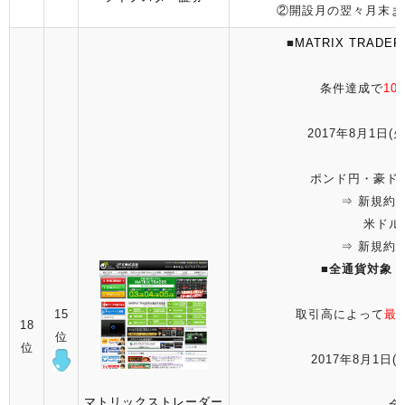
②開設月の翌々月末まで
■
MATRIX TRA
条件達成で
10
2017年8月1日(火
ポンド円・豪ドル
⇒ 新規約定
米ドル
⇒ 新規約定
■
全通貨対象！
15
取引高によって
最
18
位
位
2017年8月1日(火
マトリックストレーダー
全通