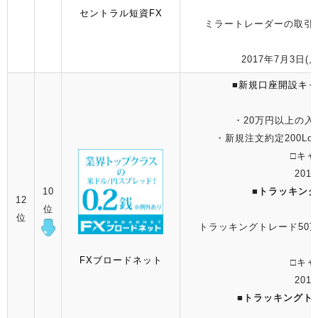
セントラル短資FX
ミラートレーダーの取引
2017年7月3日(月
■
新規口座開設キャ
・20万円以上の入
・新規注文約定200Lo
□キャ
2016
10
■
トラッキング
12
位
位
トラッキングトレード50
FXブロードネット
□キャ
2016
■
トラッキングト