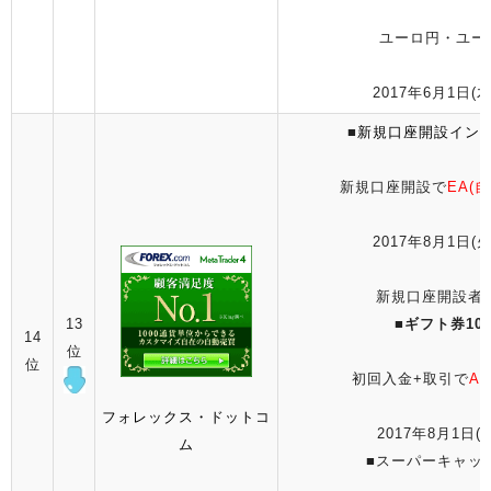
ユーロ円・ユー
2017年6月1日(木
■
新規口座開設イン
新規口座開設で
EA(
2017年8月1日(火
新規口座開設者全
13
■
ギフト券10
14
位
位
初回入金+取引で
A
フォレックス・ドットコ
2017年8月1日(火
ム
■スーパーキャッ