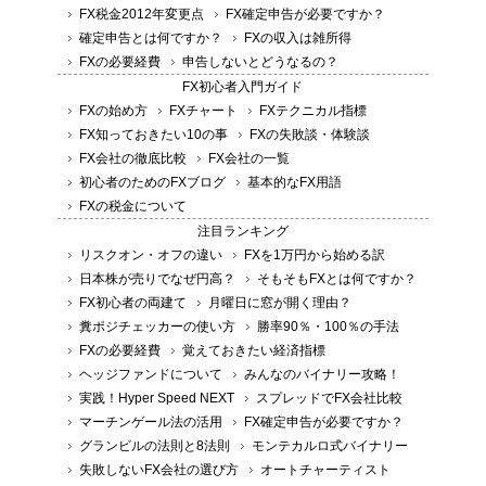
FX税金2012年変更点
FX確定申告が必要ですか？
確定申告とは何ですか？
FXの収入は雑所得
FXの必要経費
申告しないとどうなるの？
FX初心者入門ガイド
FXの始め方
FXチャート
FXテクニカル指標
FX知っておきたい10の事
FXの失敗談・体験談
FX会社の徹底比較
FX会社の一覧
初心者のためのFXブログ
基本的なFX用語
FXの税金について
注目ランキング
リスクオン・オフの違い
FXを1万円から始める訳
日本株が売りでなぜ円高？
そもそもFXとは何ですか？
FX初心者の両建て
月曜日に窓が開く理由？
糞ポジチェッカーの使い方
勝率90％・100％の手法
FXの必要経費
覚えておきたい経済指標
ヘッジファンドについて
みんなのバイナリー攻略！
実践！Hyper Speed NEXT
スプレッドでFX会社比較
マーチンゲール法の活用
FX確定申告が必要ですか？
グランビルの法則と8法則
モンテカルロ式バイナリー
失敗しないFX会社の選び方
オートチャーティスト