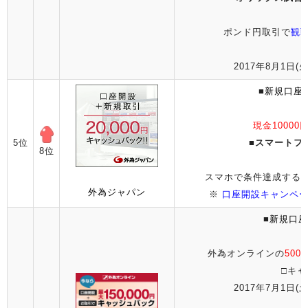
ポンド円取引で
観
2017年8月1日(火
■
新規口座
現金1000
5位
■
スマートフ
8位
スマホで条件達成する
外為ジャパン
※
口座開設キャンペー
■
新規口座
外為オンラインの
50
□キャ
2017年7月1日(土