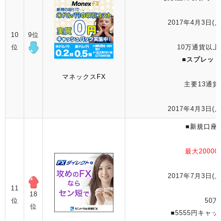
2017年4月3日(月
10
9位
位
10万通貨以上
■
スプレッド
マネックスFX
主要13通貨
2017年4月3日(月
■
新規口座
最大2000
2017年7月3日(月
11
18
位
50万
位
■5555円キャ