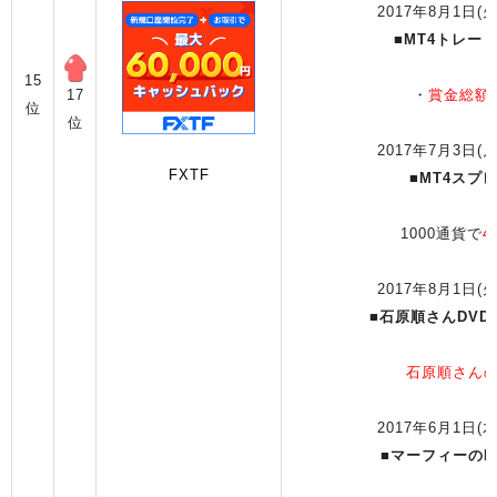
2017年8月1日(火
■
MT4トレー
15
17
・
賞金総額1
位
位
2017年7月3日(月
FXTF
■
MT4スプ
1000通貨で
4
2017年8月1日(火
■
石原順さんDV
石原順さんの
2017年6月1日(木
■
マーフィーのD