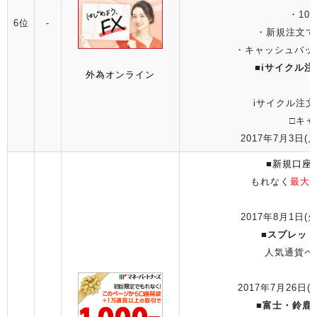
・10
6位
-
・新規注文で1
・キャッシュバッ
■
iサイクル
外為オンライン
iサイクル注文
□キャ
2017年7月3日(月
■
新規口座
もれなく
最大1
2017年8月1日(火
■
スプレッド
人気通貨ペ
2017年7月26日(水
■
富士・鈴鹿