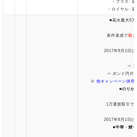
・プラス: 基
・ロイヤル: 基
■
花火最大5
条件達成で
最大
2017年8月1日(火
⇒ 1
⇒ ポンド円片道
※
他キャンペーン併用
■
のりか
1万通貨取引で
2017年8月1日(火
■
中華・鰻セ