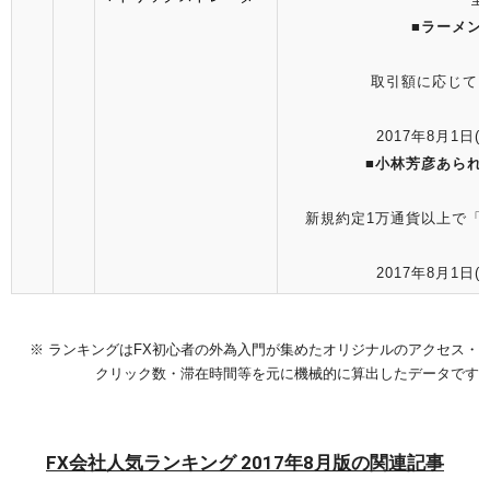
■
ラーメン
取引額に応じて「
2017年8月1日(火
■
小林芳彦あられ
新規約定1万通貨以上で「小
2017年8月1日(火
※ ランキングはFX初心者の外為入門が集めたオリジナルのアクセス・
クリック数・滞在時間等を元に機械的に算出したデータです
FX会社人気ランキング 2017年8月版の関連記事