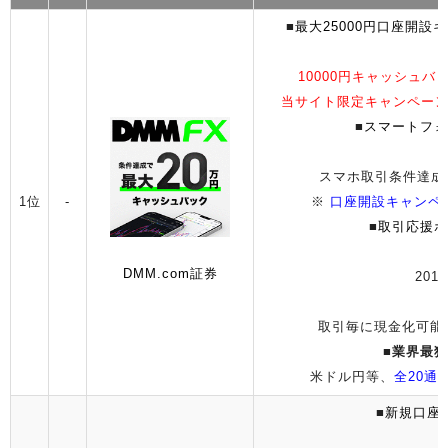
■
最大25000円口座開
10000円キャッシュバ
当サイト限定キャンペーン
■
スマートフォ
スマホ取引条件達成
1位
-
※
口座開設キャンペ
■
取引応援ポ
DMM.com証券
2014
取引毎に現金化可能
■
業界最狭
米ドル円等、
全20通
■
新規口座