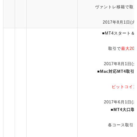
ヴァントレ移籍で取引
2017年8月1日(火)
■
MT4スタート
取引で
最大200
2017年8月1日(火
■
Mac対応MT4取引
ビットコイン
2017年6月1日(木
■
MT4大口
各コース取引