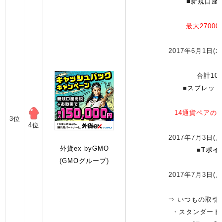
■
新規口座
最大2700
2017年6月1日(木
合計10
■スプレッ
14通貨ペアの
3位
4位
2017年7月3日(月
外貨ex byGMO
■
Tポイ
(GMOグループ)
2017年7月3日(月
⇒ いつもの取引
・スタンダード: