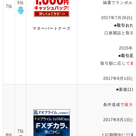
5位
抽選でランボルギ
7位
2017年7月26日(水
■
取引おた
マネーパートナーズ
口座開設と取引
2015年
■
取引応
取引額に応じて
最
2017年8月1日(火
■
新規口座
条件達成で
最大1
2017年8月1日(火
7位
8位
上記期間中に口座