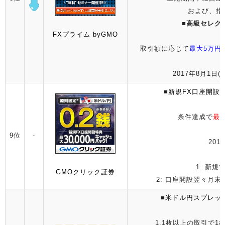
および、指
■
高級セレク
FXプライム byGMO
取引額に応じて
最大5万円
2017年8月1日(火
■
新規FX口座開設で
条件達成で
最大
9位
-
2017
1: 新規
GMOクリック証券
2: 口座開設翌々月末
■
米ドル円スプレッ
1.1枚以上の取引で1