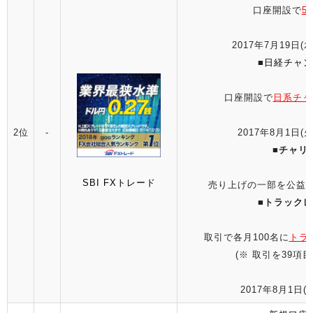
口座開設で
5
2017年7月19日(水
■
日経チャン
口座開設で
日系チャ
2位
-
2017年8月1日(火
■
チャリ
SBI FXトレード
売り上げの一部を公益財
■
トラックレ
取引で各月100名に
トラ
(※ 取引を39項
2017年8月1日(火