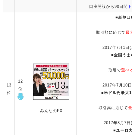
口座開設から90日間
ト
■
新規口座
取引額に応じて
最大
2017年7月1日(土
■
全国うまい
取引で
選べる
12
13
2017年7月10日(
位
位
■
米ドル円最大1
取引高に応じて
最
みんなのFX
2017年8月7日(月
■
ユーロ大