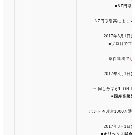
■
NZ円取
NZ円取引高によって
2017年8月1日(火
■ゾロ目でプ
条件達成で
ち
2017年8月1日(火
⇒ 同じ数字がLION FX3
■
国産高級黒
ポンド円片道1000万通
2017年8月1日(火
■
オリックス試合