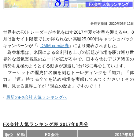
最終更新日: 2020年08月12日
世界中のFXトレーダーが本気を出す2017年夏が本番を迎える中、8
月は当サイト限定でしか得られない高額25,000円キャッシュバック
キャンペーンが「
DMM.com証券
」により発表されました。
為替相場は、米国による金利引き上げの話題が市場を駆け巡り世
界的な景気楽観視のムードが広がる中で、日本を含むアジア諸国の
情勢を見極めようとする動きが加速し1分1秒に専心しています。
マーケットの歴史に名前を刻むトーレディングを『知力』『体
力』『運』持てる全てを込め相場を実感してみてください！その
時、見せる世界こそが「現在の歴史」ですので！！
最新のFX会社人気ランキングへ
FX会社人気ランキング表 2017年8月分
順位
変動
FX会社
2017年8