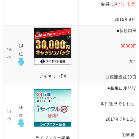
会員に
スパンモデ
2015年9月
■
新規口座
14
3000
16
位
位
2017
アイネットFX
口座開設後30日以
■
新規口座開設5
条件達成でもれな
16
17
位
位
2017年7月1日(土
①新規で
ライブスター証券