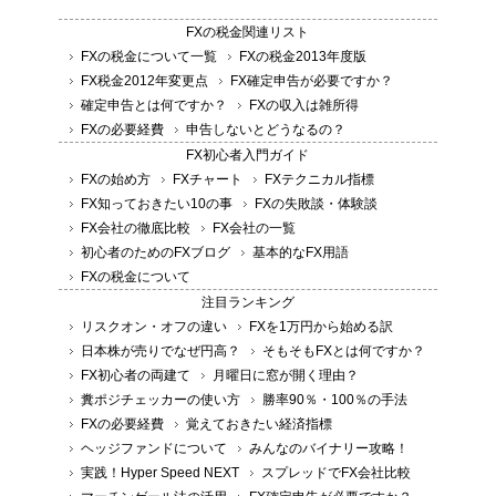
FXの税金関連リスト
FXの税金について一覧
FXの税金2013年度版
FX税金2012年変更点
FX確定申告が必要ですか？
確定申告とは何ですか？
FXの収入は雑所得
FXの必要経費
申告しないとどうなるの？
FX初心者入門ガイド
FXの始め方
FXチャート
FXテクニカル指標
FX知っておきたい10の事
FXの失敗談・体験談
FX会社の徹底比較
FX会社の一覧
初心者のためのFXブログ
基本的なFX用語
FXの税金について
注目ランキング
リスクオン・オフの違い
FXを1万円から始める訳
日本株が売りでなぜ円高？
そもそもFXとは何ですか？
FX初心者の両建て
月曜日に窓が開く理由？
糞ポジチェッカーの使い方
勝率90％・100％の手法
FXの必要経費
覚えておきたい経済指標
ヘッジファンドについて
みんなのバイナリー攻略！
実践！Hyper Speed NEXT
スプレッドでFX会社比較