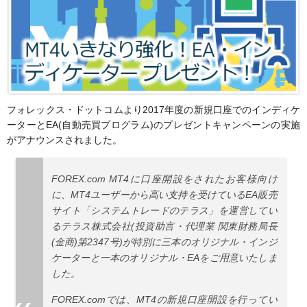
フォレックス・ドットコムより2017年度の新規口座でのインディケ
ーターとEA(自動売買プログラム)のプレゼントキャンペーンの実施
がアナウンスされました。
FOREX.com MT4に口座開設をされたお客様向け
に、MT4ユーザーから高い支持を受けているEA販売
サイト「システムトレードのテラス」を運営してい
るテラス株式会社(投資助言・代理業 関東財務局長
(金商)第2347号)が特別に三本のオリジナル・インジ
ケーターと一本のオリジナル・EAをご用意いたしま
した。
FOREX.comでは、MT4の新規口座開設を行ってい