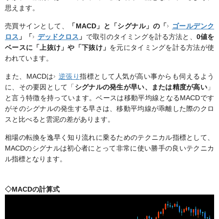
思えます。
売買サインとして、
「MACD」と「シグナル」の「
ゴールデンク
ロス
」「
デッドクロス
」
で取引のタイミングを計る方法と、
0値を
ベースに「上抜け」や「下抜け」
を元にタイミングを計る方法が使
われています。
また、MACDは
逆張り
指標として人気が高い事からも伺えるよう
に、その要因として「
シグナルの発生が早い、または精度が高い
」
と言う特徴を持っています。ベースは移動平均線となるMACDです
がそのシグナルの発生する早さは、移動平均線が乖離した際のクロ
スと比べると雲泥の差があります。
相場の転換を逸早く知り流れに乗るためのテクニカル指標として、
MACDのシグナルは初心者にとって非常に使い勝手の良いテクニカ
ル指標となります。
◇MACDの計算式