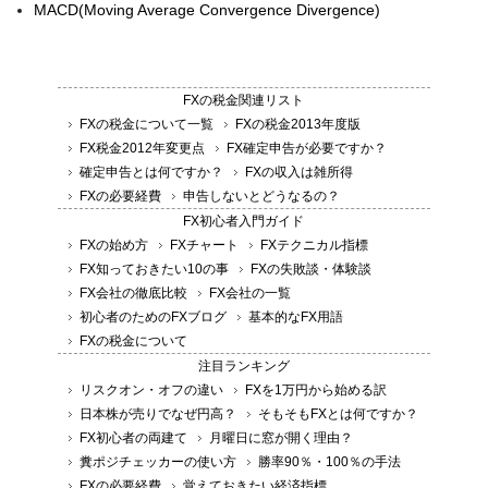
MACD(Moving Average Convergence Divergence)
FXの税金関連リスト
FXの税金について一覧
FXの税金2013年度版
FX税金2012年変更点
FX確定申告が必要ですか？
確定申告とは何ですか？
FXの収入は雑所得
FXの必要経費
申告しないとどうなるの？
FX初心者入門ガイド
FXの始め方
FXチャート
FXテクニカル指標
FX知っておきたい10の事
FXの失敗談・体験談
FX会社の徹底比較
FX会社の一覧
初心者のためのFXブログ
基本的なFX用語
FXの税金について
注目ランキング
リスクオン・オフの違い
FXを1万円から始める訳
日本株が売りでなぜ円高？
そもそもFXとは何ですか？
FX初心者の両建て
月曜日に窓が開く理由？
糞ポジチェッカーの使い方
勝率90％・100％の手法
FXの必要経費
覚えておきたい経済指標