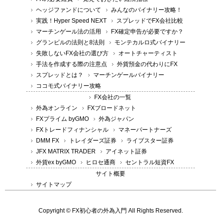
ヘッジファンドについて
みんなのバイナリー攻略！
実践！Hyper Speed NEXT
スプレッドでFX会社比較
マーチンゲール法の活用
FX確定申告が必要ですか？
グランビルの法則と8法則
モンテカルロ式バイナリー
失敗しないFX会社の選び方
オートチャーティスト
手法を作成する際の注意点
外貨預金の代わりにFX
スプレッドとは？
マーチンゲールバイナリー
ココモ式バイナリー攻略
FX会社の一覧
外為オンライン
FXブロードネット
FXプライム byGMO
外為ジャパン
FXトレードフィナンシャル
マネーパートナーズ
DMM FX
トレイダーズ証券
ライブスター証券
JFX MATRIX TRADER
アイネット証券
外貨ex byGMO
ヒロセ通商
セントラル短資FX
サイト概要
サイトマップ
Copyright © FX初心者の外為入門 All Rights Reserved.