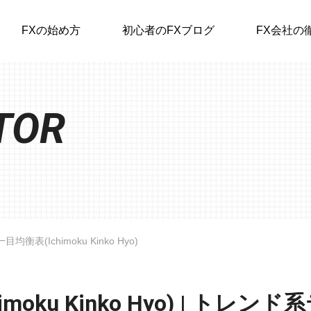
FXの始め方
初心者のFXブログ
FX会社の
TOR
一目均衡表(Ichimoku Kinko Hyo)
imoku Kinko Hyo) | トレ