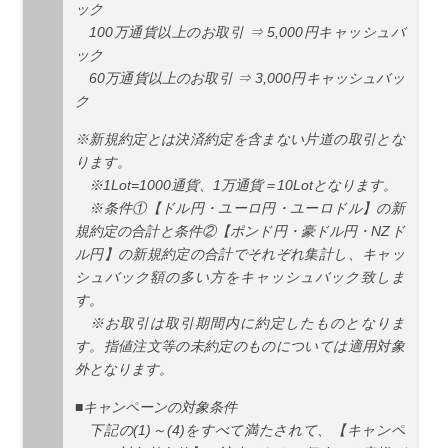
ック
100万通貨以上のお取引 ⇒ 5,000円キャッシュバ
ック
60万通貨以上のお取引 ⇒ 3,000円キャッシュバッ
ク
※新規約定とは決済約定を含まない片道の取引とな
ります。
※1Lot=1000通貨、1万通貨＝10Lotとなります。
※条件①【ドル円・ユーロ円・ユーロドル】の新
規約定の合計と条件②【ポンド円・豪ドル円・NZド
ル円】の新規約定の合計でそれぞれ集計し、キャッ
シュバック額の多い方をキャッシュバック致しま
す。
※お取引は取引期間内に約定したものとなりま
す。指値注文等の未約定のものについては適用対象
外となります。
■キャンペーンの対象条件
下記の(1)～(4)をすべて満たされて、【キャンペ