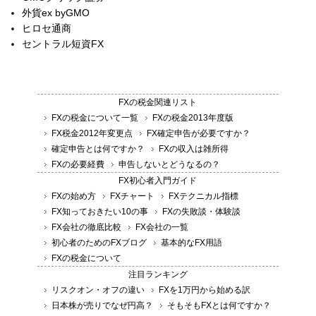
外貨ex byGMO
ヒロセ通商
セントラル短資FX
FXの税金関連リスト
FXの税金について一覧
FXの税金2013年度版
FX税金2012年変更点
FX確定申告が必要ですか？
確定申告とは何ですか？
FXの収入は雑所得
FXの必要経費
申告しないとどうなるの？
FX初心者入門ガイド
FXの始め方
FXチャート
FXテクニカル指標
FX知っておきたい10の事
FXの失敗談・体験談
FX会社の徹底比較
FX会社の一覧
初心者のためのFXブログ
基本的なFX用語
FXの税金について
注目ランキング
リスクオン・オフの違い
FXを1万円から始める訳
日本株が売りでなぜ円高？
そもそもFXとは何ですか？