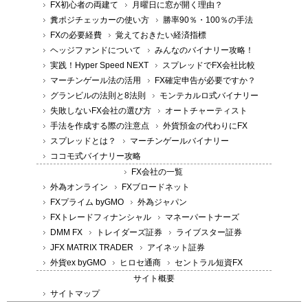
FX初心者の両建て
月曜日に窓が開く理由？
糞ポジチェッカーの使い方
勝率90％・100％の手法
FXの必要経費
覚えておきたい経済指標
ヘッジファンドについて
みんなのバイナリー攻略！
実践！Hyper Speed NEXT
スプレッドでFX会社比較
マーチンゲール法の活用
FX確定申告が必要ですか？
グランビルの法則と8法則
モンテカルロ式バイナリー
失敗しないFX会社の選び方
オートチャーティスト
手法を作成する際の注意点
外貨預金の代わりにFX
スプレッドとは？
マーチンゲールバイナリー
ココモ式バイナリー攻略
FX会社の一覧
外為オンライン
FXブロードネット
FXプライム byGMO
外為ジャパン
FXトレードフィナンシャル
マネーパートナーズ
DMM FX
トレイダーズ証券
ライブスター証券
JFX MATRIX TRADER
アイネット証券
外貨ex byGMO
ヒロセ通商
セントラル短資FX
サイト概要
サイトマップ