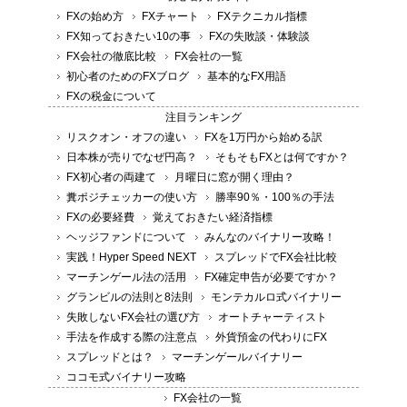
FXの始め方
FXチャート
FXテクニカル指標
FX知っておきたい10の事
FXの失敗談・体験談
FX会社の徹底比較
FX会社の一覧
初心者のためのFXブログ
基本的なFX用語
FXの税金について
注目ランキング
リスクオン・オフの違い
FXを1万円から始める訳
日本株が売りでなぜ円高？
そもそもFXとは何ですか？
FX初心者の両建て
月曜日に窓が開く理由？
糞ポジチェッカーの使い方
勝率90％・100％の手法
FXの必要経費
覚えておきたい経済指標
ヘッジファンドについて
みんなのバイナリー攻略！
実践！Hyper Speed NEXT
スプレッドでFX会社比較
マーチンゲール法の活用
FX確定申告が必要ですか？
グランビルの法則と8法則
モンテカルロ式バイナリー
失敗しないFX会社の選び方
オートチャーティスト
手法を作成する際の注意点
外貨預金の代わりにFX
スプレッドとは？
マーチンゲールバイナリー
ココモ式バイナリー攻略
FX会社の一覧