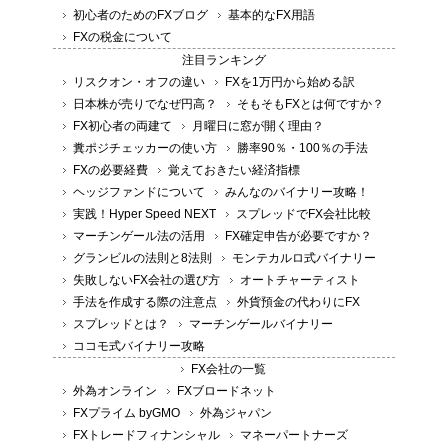
初心者のためのFXブログ
基本的なFX用語
FXの税金について
注目ランキング
リスクオン・オフの違い
FXを1万円から始める訳
日本株が売りでなぜ円高？
そもそもFXとは何ですか？
FX初心者の両建て
月曜日に窓が開く理由？
糞ポジチェッカーの使い方
勝率90％・100％の手法
FXの必要経費
覚えておきたい経済指標
ヘッジファンドについて
みんなのバイナリー攻略！
実践！Hyper Speed NEXT
スプレッドでFX会社比較
マーチンゲール法の活用
FX確定申告が必要ですか？
グランビルの法則と8法則
モンテカルロ式バイナリー
失敗しないFX会社の選び方
オートチャーティスト
手法を作成する際の注意点
外貨預金の代わりにFX
スプレッドとは？
マーチンゲールバイナリー
ココモ式バイナリー攻略
FX会社の一覧
外為オンライン
FXブロードネット
FXプライム byGMO
外為ジャパン
FXトレードフィナンシャル
マネーパートナーズ