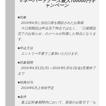
マネーパートナーズ最大100000円キ
ャンペーン
■対象
2019年4月に当社口座を開設されたお客様
※口座開設は申込完了時点ではなく、「口座開設
完了のお知らせ」のメールが到着した時点になりま
す。
■申込方法
エントリー不要でご参加いただけます。
■対象期間
2019年4月1日(月)～2019年5月31日(金)営業終了
まで
■特典付与
2019年6月上旬頃予定
■条件
最上記対象期間内において、新規のお取引で『も