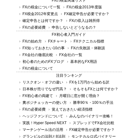
FXの税金関連リスト
FXの税金について一覧
FXの税金2013年度版
FX税金2012年変更点
FX確定申告が必要ですか？
確定申告とは何ですか？
FXの収入は雑所得
FXの必要経費
申告しないとどうなるの？
FX初心者入門ガイド
FXの始め方
FXチャート
FXテクニカル指標
FX知っておきたい10の事
FXの失敗談・体験談
FX会社の徹底比較
FX会社の一覧
初心者のためのFXブログ
基本的なFX用語
FXの税金について
注目ランキング
リスクオン・オフの違い
FXを1万円から始める訳
日本株が売りでなぜ円高？
そもそもFXとは何ですか？
FX初心者の両建て
月曜日に窓が開く理由？
糞ポジチェッカーの使い方
勝率90％・100％の手法
FXの必要経費
覚えておきたい経済指標
ヘッジファンドについて
みんなのバイナリー攻略！
実践！Hyper Speed NEXT
スプレッドでFX会社比較
マーチンゲール法の活用
FX確定申告が必要ですか？
グランビルの法則と8法則
モンテカルロ式バイナリー