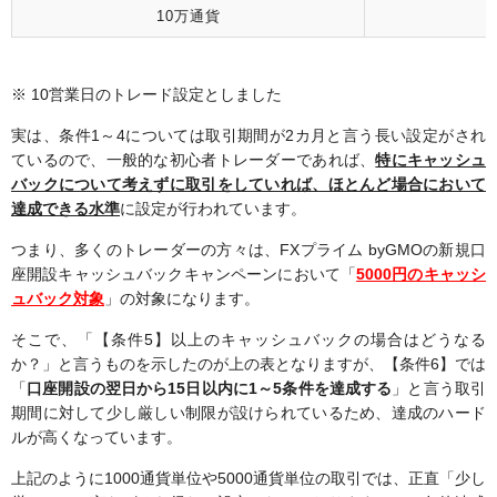
10万通貨
※ 10営業日のトレード設定としました
実は、条件1～4については取引期間が2カ月と言う長い設定がされ
ているので、一般的な初心者トレーダーであれば、
特にキャッシュ
バックについて考えずに取引をしていれば、ほとんど場合において
達成できる水準
に設定が行われています。
つまり、多くのトレーダーの方々は、FXプライム byGMOの新規口
座開設キャッシュバックキャンペーンにおいて「
5000円のキャッシ
ュバック対象
」の対象になります。
そこで、「【条件5】以上のキャッシュバックの場合はどうなる
か？」と言うものを示したのが上の表となりますが、【条件6】では
「
口座開設の翌日から15日以内に1～5条件を達成する
」と言う取引
期間に対して少し厳しい制限が設けられているため、達成のハード
ルが高くなっています。
上記のように1000通貨単位や5000通貨単位の取引では、正直「少し