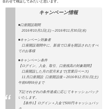
合わせて検証してみたいと思います。
キャンペーン情報
■口座開設期間
2016年10月1日(土)～2016年11月30日(水)
■キャンペーン対象者
口座開設期間中に、新規で口座を開設されたすべ
てのお客様
■キャンペーン条件
【ログイン、入金、取引、口座残高の対象期間】
口座開設した月の翌月末まで(営業日ベース)
11月口座開設: 口座開設後～2016年12月31日(土)
午前6時59分まで
下記それぞれの条件達成に応じてキャッシュバック
いたします。
【条件1】ログイン＋入金で500円キャッシュバッ
ク